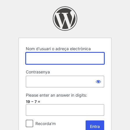
Entra
Nom d'usuari o adreça electrònica
Contrasenya
Please enter an answer in digits:
19 − 7 =
Recorda'm